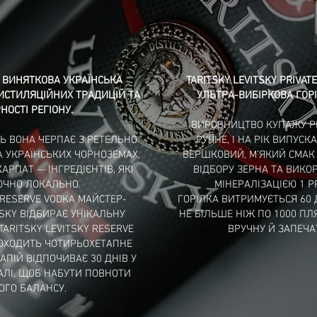
— ВИНЯТКОВА УКРАЇНСЬКА
TARITSKY LEVITSKY PRIVAT
ДИСТИЛЯЦІЙНИХ ТРАДИЦІЙ ТА
УЛЬТРА-ВИБІРКОВА ГОРІ
НОСТІ РЕГІОНУ.
ВИРОБНИЦТВО КУПАЖУ PR
ТЬ ВОНА ЧЕРПАЄ З РЕТЕЛЬНО
РУЧНЕ, І НА РІК ВИПУСК
А УКРАЇНСЬКИХ ЧОРНОЗЕМАХ,
ВЕРШКОВИЙ, М’ЯКИЙ СМАК
АРПАТ — ІНГРЕДІЄНТІВ, ЯКІ
ВІДБОРУ ЗЕРНА ТА ВИК
ЧНО ЛОКАЛЬНО.
МІНЕРАЛІЗАЦІЄЮ 1 P
 RESERVE VODKA МАЙСТЕР-
ГОРІЛКА ВИТРИМУЄТЬСЯ 60 
TSKY ВІДБИРАЄ УНІКАЛЬНУ
НЕ БІЛЬШЕ НІЖ ПО 1000 П
TARITSKY LEVITSKY RESERVE
ВРУЧНУ Й ЗАПЕЧА
РОХОДИТЬ ЧОТИРЬОХЕТАПНЕ
ПІЙ ВІДПОЧИВАЄ 30 ДНІВ У
АЛІ, ЩОБ НАБУТИ ПОВНОТИ
ОГО БАЛАНСУ.