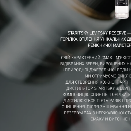
STARITSKY LEVITSKY RESERVE 
ГОРІЛКА, ВТІЛЕННЯ УНІКАЛЬНИХ 
РЕМІСНИЧОЇ МАЙСТЕР
СВІЙ ХАРАКТЕРНИЙ СМАК І М’ЯКІС
ВІДІБРАНИХ ЗЕРЕН, ВИРОЩЕНИХ Н
І ПРИРОДНОЇ ДЖЕРЕЛЬНОЇ ВОДИ К
МИ ОТРИМУЄМО ВИКЛЮ
ДЛЯ СТВОРЕННЯ КОЖНОЇ ПАРТІЇ
ДИСТИЛЯТОР STARITSKY & LEVI
КОМПОЗИЦІЮ СПИРТІВ. ГОРІЛКА S
ДИСТИЛЮЄТЬСЯ П’ЯТЬ РАЗІВ І П
ОЧИЩЕННЯ. ПІСЛЯ ЗМІШУВАННЯ НА
РЕЗЕРВУАРАХ З НЕРЖАВІЮЧОЇ СТ
СМАКУ Й ВИТОНЧЕН