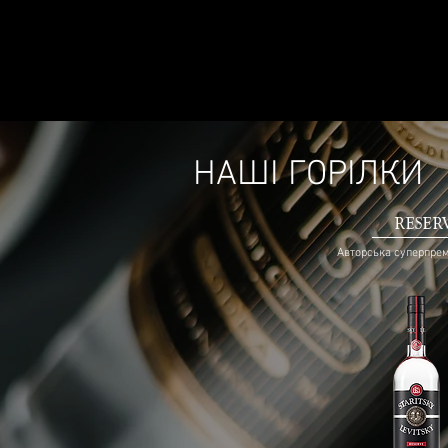
НАША ІСТОРІЯ
ПРО 
НАШІ ГОРІЛКИ
RESER
Авторська суперпрем