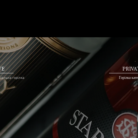
STARITSKY
LEVITSKY
VOD
UKRAINE
STARITSKY LEVITSKY
НАШІ ГОРІЛКИ
ШЛЯХ
VE
PRIVA
іальна горілка
Горілка кате