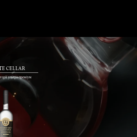
KA
 ЗЕРНА
INSTAGRAM
TE CELLAR
горії ультра-преміум